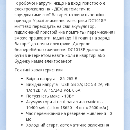
їх робочої напруги. Якщо на вході пристрою є
електроживлення - ДБЖ автоматично
заряджатиме свої батареї та живить зовнішні
прилади. У разі зникнення електрики DC1018P
миттєво переходить на свій акумулятор,
підключений пристрій «не помітить» перемикання і
зможе працювати надалі (до 10 годин) на заряді
батареї до появи електрики. Джерело
безперебійного живлення DC1018P дозволяє
бути з інтернетом навіть коли в квартирі або
будинку немає електроенергії.
Технічні характеристики:
Вхідна напруга – 85..265 В
Вихідна напруга - USB 5В 2A; DC 5В 2А; 9В
1А; 12В 1А; 15/24В PoE 0.6A
Потужність макс. - 18Вт
Акумулятори літієві, загальна ємність -
10400 мАг (Li-Ion 18650 - 4 шт х 2600 мАг)
Час перемикання на резервне живлення - 0
мс
Холодний старт, автоматичне включення