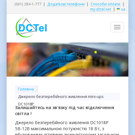
(061) 284-1-777
|
Додаткові телефони
|
Способи оплати
|
my.dctel.net
|
ua
Toggle
navigatio
Головна
Джерело безперебійного живлення mini-ups
DC1018P
Залишайтесь на зв'язку під час відключення
світла !
Джерело безперебійного живлення DC1018P
5В-12В максимальною потужністю 18 Вт, з
вбудованими літієвими акумулятороми загальною