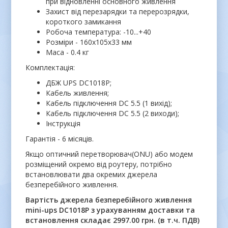
при відновленні основного живлення
Захист від перезарядки та перерозрядки,
короткого замикання
Робоча температура: -10...+40
Розміри - 160x105x33 мм
Маса - 0.4 кг
Комплектація:
ДБЖ UPS DC1018P;
Кабель живлення;
Кабель підключення DC 5.5 (1 вихід);
Кабель підключення DC 5.5 (2 виходи);
Інструкція
Гарантія - 6 місяців.
Якщо оптичний перетворювач(ONU) або модем
розміщений окремо від роутеру, потрібно
встановлювати два окремих джерела
безперебійного живлення.
Вартість джерела безперебійного живлення
mini-ups DC1018P з урахуванням доставки та
встановлення складає 2997.00 грн. (в т.ч. ПДВ)