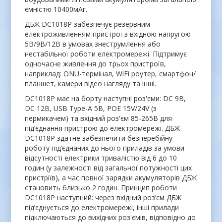
ємністю 10400мАг.
ДБЖ DC1018P забезпечує резервним
електроживленням пристрої з вхідною напругою
5В/9В/12В в умовах знеструмлення або
нестабільної роботи електромережі. Підтримує
одночасне живлення до трьох пристроїв,
наприклад: ONU-термінал, WiFi роутер, смартфон/
планшет, камери відео нагляду та інші.
DC1018P має на борту наступні роз'єми: DC 9В,
DC 12В, USB Type-A 5В, POE 15V/24V (з
пермикачем) та вхідний роз'єм 85-265В для
під’єднання пристрою до електромережі. ДБЖ
DC1018P здатне забезпечити безперебійну
роботу під’єднаних до нього приладів за умови
відсутності електрики тривалістю від 6 до 10
годин (у залежності від загальної потужності цих
пристріїв), а час повної зарядки акумуляторів ДБЖ
становить близько 2 годин. Принцип роботи
DC1018P наступний: через вхідний роз’єм ДБЖ
під’єднується до електромережі, інші прилади
підключаються до вихідних роз'ємів, відповідно до