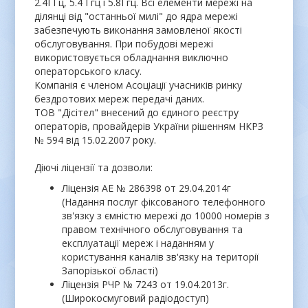
2.4ГГц, 5.4 Ггц і 5.8Ггц. Всі елементи мережі на
ділянці від "останньої милі" до ядра мережі
забезпечують виконання замовленої якості
обслуговування. При побудові мережі
використовується обладнання виключно
операторського класу.
Компанія є членом Асоціації учасників ринку
бездротових мереж передачі даних.
ТОВ "Дісітел" внесений до єдиного реєстру
операторів, провайдерів України рішенням НКРЗ
№ 594 від 15.02.2007 року.
Діючі ліцензії та дозволи:
Ліцензія АЕ № 286398 от 29.04.2014г
(Надання послуг фіксованого телефонного
зв'язку з ємністю мережі до 10000 номерів з
правом технічного обслуговування та
експлуатації мереж і наданням у
користування каналів зв'язку на території
Запорізької області)
Ліцензія РЧР № 7243 от 19.04.2013г.
(Широкосмуговий радіодоступ)