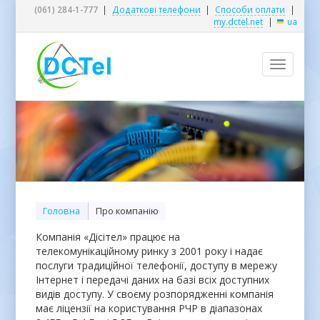
(061) 284-1-777
|
Додаткові телефони
|
Способи оплати
|
my.dctel.net
|
ua
Toggle
navigatio
Головна
Про компанію
Компанія «Дісітел» працює на
телекомунікаційному ринку з 2001 року і надає
послуги традиційної телефонії, доступу в мережу
Інтернет і передачі даних на базі всіх доступних
видів доступу. У своєму розпорядженні компанія
має ліцензії на користування РЧР в діапазонах