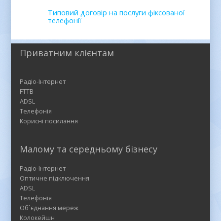
Типовий договір на послуги фіксованої
телефонії
Приватним клієнтам
Радіо-Інтернет
FTTB
ADSL
Телефонія
Корисні посилання
Малому та середньому бізнесу
Радіо-Інтернет
Оптичне підключення
ADSL
Телефонія
Об`єднання мереж
Колокейшн