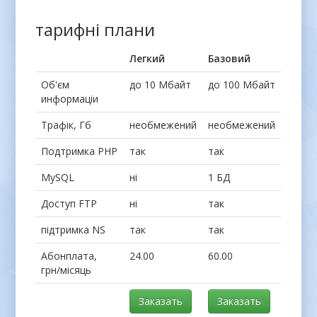
тарифні плани
Легкий
Базовий
Об'єм
до 10 Мбайт
до 100 Мбайт
информаціи
Трафік, Гб
необмежений
необмежений
Подтримка PHP
так
так
MySQL
ні
1 БД
Доступ FTP
ні
так
підтримка NS
так
так
Абонплата,
24.00
60.00
грн/місяць
Заказать
Заказать