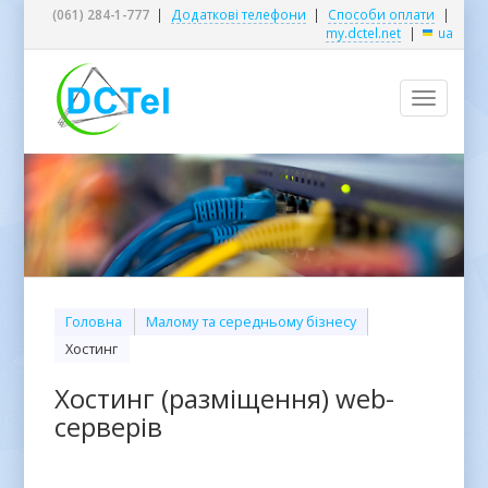
(061) 284-1-777
|
Додаткові телефони
|
Способи оплати
|
my.dctel.net
|
ua
Toggle
navigatio
Головна
Малому та середньому бізнесу
Хостинг
Хостинг (разміщення) web-
серверів