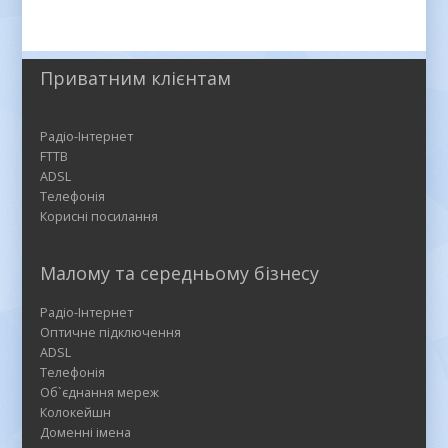
Приватним клієнтам
Радіо-Інтернет
FTTB
ADSL
Телефонія
Корисні посилання
Малому та середньому бізнесу
Радіо-Інтернет
Оптичне підключення
ADSL
Телефонія
Об`єднання мереж
Колокейшн
Доменні імена