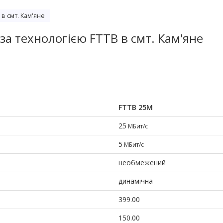
 в смт. Кам'яне
за технологією FTTB в смт. Кам'яне
FTTB 25М
25
МБит/с
5
МБит/с
необмежений
динамічна
399.00
150.00