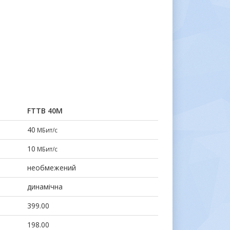
FTTB 40М
40
МБит/с
10
МБит/с
необмежений
динамічна
399.00
198.00