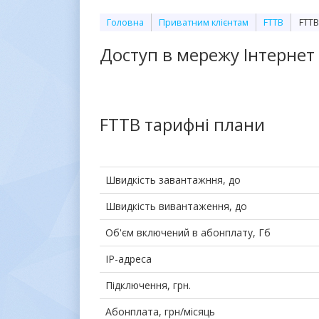
Головна
Приватним клієнтам
FTTB
FTTB
Доступ в мережу Інтернет 
FTTB тарифні плани
Швидкість завантажння, до
Швидкість вивантаження, до
Об'єм включений в абонплату, Гб
IP-адреса
Підключення, грн.
Абонплата, грн/місяць