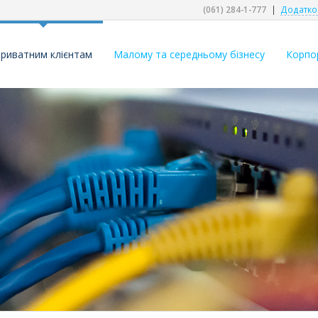
(061) 284-1-777
|
Додатко
риватним клієнтам
Малому та середньому бізнесу
Корпо