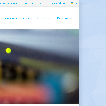
ві телефони
|
Способи оплати
|
my.dctel.net
|
ua
ративним клієнтам
Про нас
Контакти