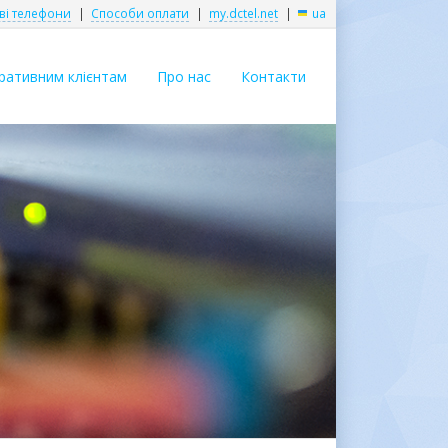
ві телефони
|
Способи оплати
|
my.dctel.net
|
ua
ративним клієнтам
Про нас
Контакти