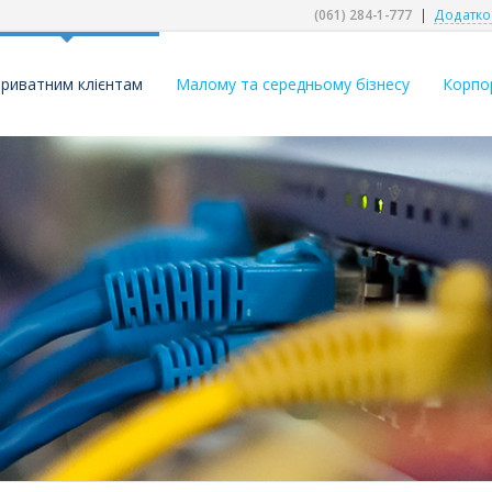
(061) 284-1-777
|
Додатко
риватним клієнтам
Малому та середньому бізнесу
Корпо