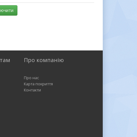
лючити
нтам
Про компанію
Про нас
Карта покриття
Контакти