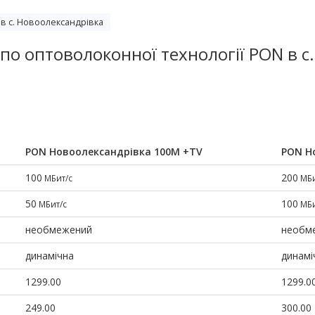
в с. Новоолександрівка
 по оптоволоконної технології PON в c
PON Новоолександрівка 100М +TV
PON Н
100
200
МБит/с
МБи
50
100
МБит/с
МБи
необмежений
необм
динамічна
динамі
1299.00
1299.0
249.00
300.00