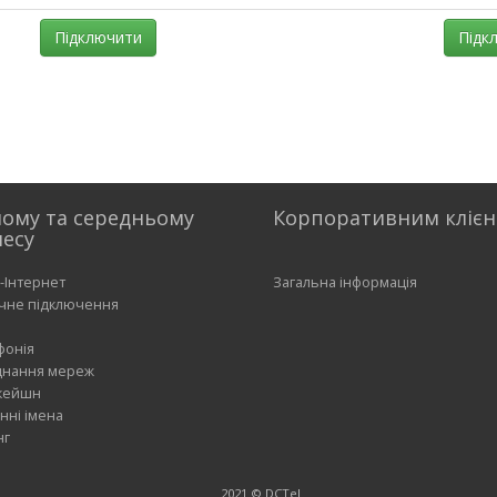
Підключити
Підк
ому та середньому
Корпоративним кліє
несу
-Інтернет
Загальна інформація
чне підключення
фонія
днання мереж
кейшн
нні імена
нг
2021 © DCTel