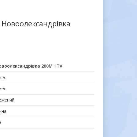
. Новоолександрівка
овоолександрівка 200М +TV
т/с
т/с
ежений
чна
0