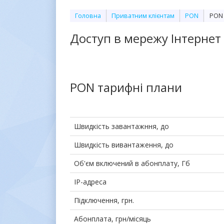
Головна
Приватним клієнтам
PON
PON 
Доступ в мережу Інтернет
PON тарифні плани
Швидкість завантажння, до
Швидкість вивантаження, до
Об'єм включений в абонплату, Гб
IP-адреса
Підключення, грн.
Абонплата, грн/місяць