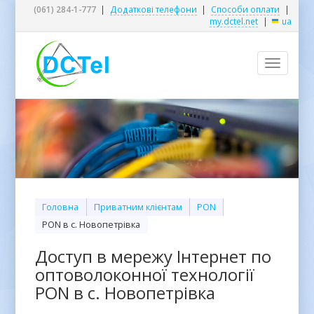
(061) 284-1-777
|
Додаткові телефони
|
Способи оплати
|
my.dctel.net
|
ua
Toggle
navigatio
Головна
Приватним клієнтам
PON
PON в с. Новопетрівка
Доступ в мережу Інтернет по
оптоволоконної технології
PON в с. Новопетрівка