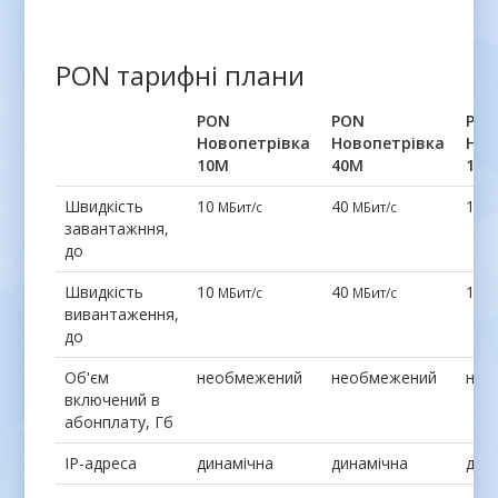
PON тарифні плани
PON
PON
PO
Новопетрівка
Новопетрівка
Нов
10М
40М
100
Швидкість
10
40
100
МБит/с
МБит/с
завантажння,
до
Швидкість
10
40
100
МБит/с
МБит/с
вивантаження,
до
Об'єм
необмежений
необмежений
нео
включений в
абонплату, Гб
IP-адреса
динамічна
динамічна
дин