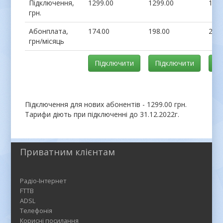
Підключення,
1299.00
1299.00
129
грн.
Абонплата,
174.00
198.00
249
грн/місяць
Підключити
Підключити
П
Підключення для нових абонентів - 1299.00 грн.
Тарифи діють при підключенні до 31.12.2022г.
Приватним клієнтам
Радіо-Інтернет
FTTB
ADSL
Телефонія
Корисні посилання