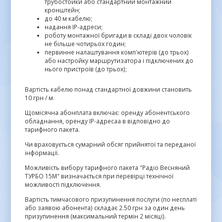
трубостойки або стандартний монтажний
кронштейн;
до 40 м кабелю;
надання IP-адреси;
роботу монтажної бригади в складі двох чоловік
не більше чотирьох годин;
первинне налаштування комп'ютерів (до трьох)
або настройку маршрутизатора і підключених до
нього пристроїв (до трьох);
Вартість кабелю понад стандартної довжини становить
10 грн / м.
Щомісячна абонплата включає: оренду абонентського
обладнання, оренду IP-адресаа в відповідно до
тарифного пакета.
Чи враховується сумарний обсяг прийнятої та переданої
інформації.
Можливість вибору тарифного пакета "Радіо Весняний
ТУРБО 15М" визначається при перевірці технічної
можливості підключення.
Вартість тимчасового призупинення послуги (по несплаті
або заявою абонента) складає 2.50 грн за один день
призупинення (максимальний термін 2 місяці).