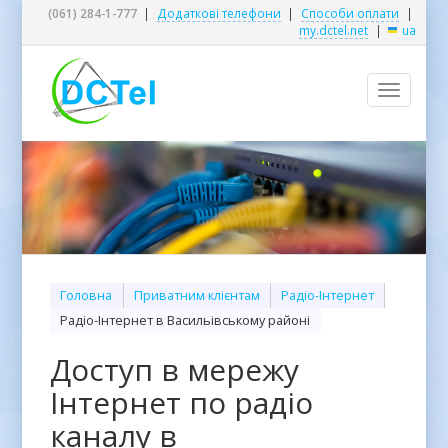
(061) 284-1-777
|
Додаткові телефони
|
Способи оплати
|
my.dctel.net
|
ua
Toggle
navigatio
Головна
Приватним клієнтам
Радіо-Інтернет
Радіо-Інтернет в Васильівському районі
Доступ в мережу
Інтернет по радіо
каналу в