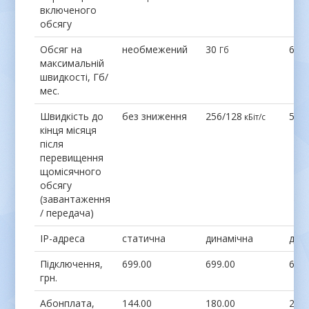
включеного
обсягу
Обсяг на
необмежений
30
60
Гб
Г
максимальній
швидкості, Гб/
мес.
Швидкість до
без зниження
256/128
512
кБіт/с
кінця місяця
після
перевищення
щомісячного
обсягу
(завантаження
/ передача)
IP-адреса
статична
динамічна
дин
Підключення,
699.00
699.00
699
грн.
Абонплата,
144.00
180.00
249