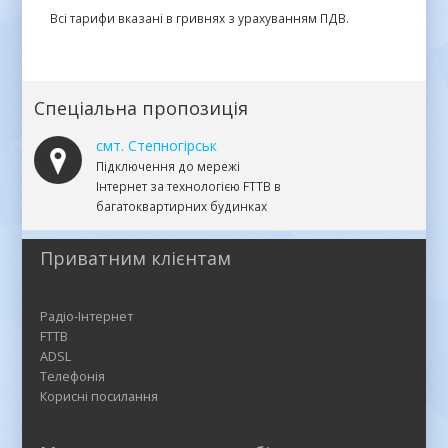
Всі тарифи вказані в гривнях з урахуванням ПДВ.
Спеціальна пропозиція
смт. Степногірськ
Підключення до мережі
Інтернет за технологією FTTB в
багатоквартирних будинках
Приватним клієнтам
Радіо-Інтернет
FTTB
ADSL
Телефонія
Корисні посилання