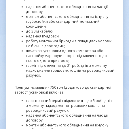
надання абонентського обладнання на час дії
договору;
монтаж абонентського обладнання на існуючу
трубостойки або стандартний монтажний
кронштейн;
до 30 м кабелю;
надання IP-адреси;
роботу монтажної бригади в складі двох чоловік
не більше двох годин;
початкові установки одного комп'ютера або
настройку маршрутизатора і підключеного до
нього одного пристрою;
термін підключення до 21 роб. днів з моменту
надходження грошових коштів на розрахунковий
рахунок.
Преміум інсталяція - 750 грн (додатково до стандартної
вартості установки) включає:
гарантований термін підключення до 5 роб. днів
з моменту надходження грошових коштів на
розрахунковий рахунок.
надання абонентського обладнання на час дії
договору;
монтаж абонентського обладнання на існуючу