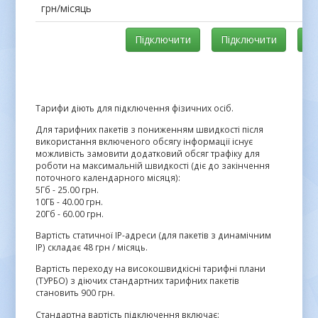
грн/місяць
Підключити
Підключити
П
Тарифи діють для підключення фізичних осіб.
Для тарифних пакетів з пониженням швидкості після
використання включеного обсягу інформації існує
можливість замовити додатковий обсяг трафіку для
роботи на максимальній швидкості (діє до закінчення
поточного календарного місяця):
5Гб - 25.00 грн.
10ГБ - 40.00 грн.
20Гб - 60.00 грн.
Вартість статичної IP-адреси (для пакетів з динамічним
IP) складає 48 грн / місяць.
Вартість переходу на високошвидкісні тарифні плани
(ТУРБО) з діючих стандартних тарифних пакетів
становить 900 грн.
Стандартна вартість підключення включає: