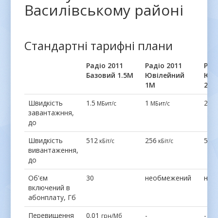
Василівському районі
Стандартні тарифні плани
Радіо 2011
Радіо 2011
Рад
Базовий 1.5М
Ювілейний
Юві
1М
2М
Швидкість
1.5
1
2
МБит/с
МБит/с
МБ
завантажння,
до
Швидкість
512
256
512
кБіт/с
кБіт/с
вивантаження,
до
Об'єм
30
необмежений
нео
включений в
абонплату, Гб
Перевищення
0.01
-
-
грн/Мб